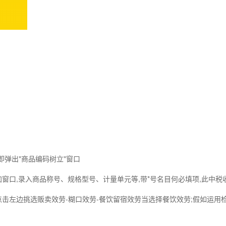
,即弹出"商品编码树立"窗口
加窗口,录入商品称号、规格型号、计量单元等,带*号名目何必填项,此中税
点击左边挑选贩卖效劳-糊口效劳-餐饮留宿效劳当选择餐饮效劳;假如运