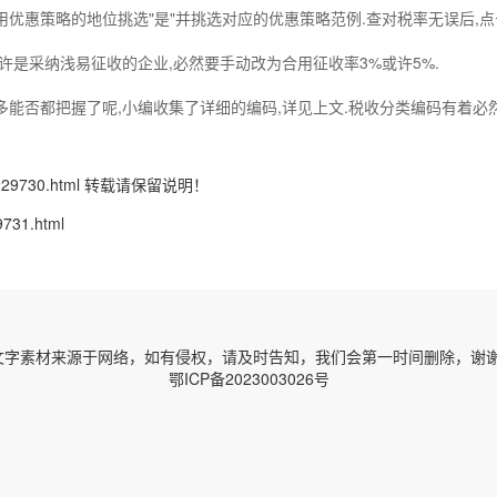
优惠策略的地位挑选"是"并挑选对应的优惠策略范例.查对税率无误后,点
许是采纳浅易征收的企业,必然要手动改为合用征收率3%或许5%.
能否都把握了呢,小编收集了详细的编码,详见上文.税收分类编码有着必然
229730.html
转载请保留说明！
9731.html
字素材来源于网络，如有侵权，请及时告知，我们会第一时间删除，谢谢！ 邮箱
鄂ICP备2023003026号