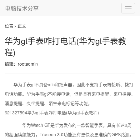
电脑技术分享
切
换
导
位置:- 正文
航
华为gt手表咋打电话(华为gt手表教
程)
编辑：rootadmin
华为手表gt不具备mic和扬声器，因此不支持手表端接听、拨打
电话功能。华为手表gt不能接电话，但是具有来电提醒、来电拒接、
消息提醒、久坐提醒、陌生来电标记等功能。
621327594华为gt手表咋打电话(华为gt手表教程)
华为Watch GT是华为发布的一款智能手表，具有长达2周
的超强续航能力，Truseen 3.0功能还有更快及更准确的GPS路测。